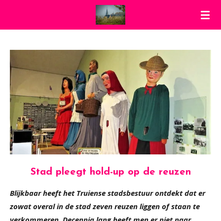
Ga
direct
naar
de
hoofdinhoud
Stad pleegt hold-up op de reuzen
Blijkbaar heeft het Truiense stadsbestuur ontdekt dat er
zowat overal in de stad zeven reuzen liggen of staan te
verkommeren. Decennia lang heeft men er niet naar