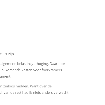
ijst zijn.
n algemene belastingverhoging. Daardoor
de bijkomende kosten voor foorkramers,
sument.
een zinloos midden. Want over de
rd, van de rest had ik niets anders verwacht.