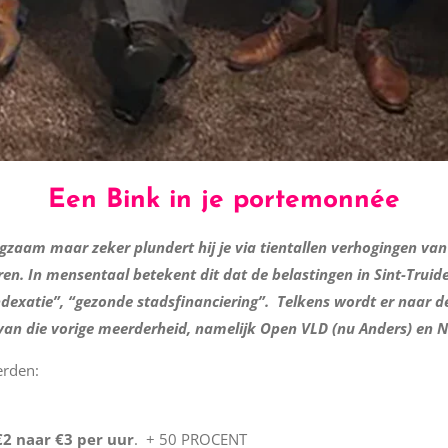
Een Bink in je portemonnée
langzaam maar zeker plundert hij je via tientallen verhogingen van
eren. In mensentaal betekent dit dat de belastingen in Sint-Trui
indexatie”, “gezonde stadsfinanciering”. Telkens wordt er naar
% van die vorige meerderheid, namelijk Open VLD (nu Anders) en 
erden:
€2 naar €3 per uur
. + 50 PROCENT