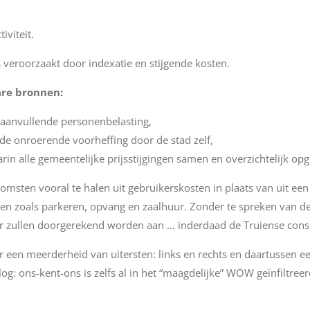
iviteit.
 veroorzaakt door indexatie en stijgende kosten.
are bronnen:
 aanvullende personenbelasting,
de onroerende voorheffing door de stad zelf,
rin alle gemeentelijke prijsstijgingen samen en overzichtelijk opgel
msten vooral te halen uit gebruikerskosten in plaats van uit ee
ngen zoals parkeren, opvang en zaalhuur. Zonder te spreken van 
 zullen doorgerekend worden aan … inderdaad de Truiense con
oor een meerderheid van uitersten: links en rechts en daartussen 
blog: ons-kent-ons is zelfs al in het “maagdelijke” WOW geïnfiltree