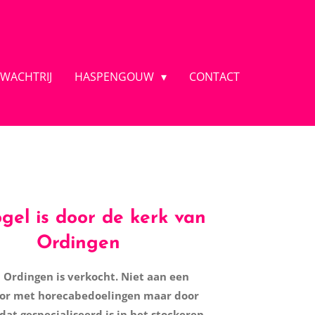
 WACHTRIJ
HASPENGOUW
CONTACT
gel is door de kerk van
Ordingen
 Ordingen is verkocht. Niet aan een
r met horecabedoelingen maar door
 dat gespecialiseerd is in het stockeren