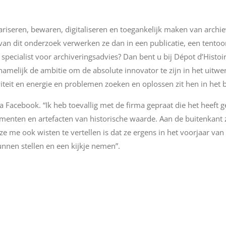
ntariseren, bewaren, digitaliseren en toegankelijk maken van archi
van dit onderzoek verwerken ze dan in een publicatie, een tentoon
specialist voor archiveringsadvies? Dan bent u bij Dépot d’Hist
namelijk de ambitie om de absolute innovator te zijn in het uit
iteit en energie en problemen zoeken en oplossen zit hen in het 
Facebook. “Ik heb toevallig met de firma gepraat die het heeft g
enten en artefacten van historische waarde. Aan de buitenkant z
e me ook wisten te vertellen is dat ze ergens in het voorjaar v
unnen stellen en een kijkje nemen”.