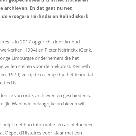
e archieven. En dat gaat nu net
 de vroegere Harlindis en Relindiskerk
oires is in 2017 opgericht door Arnoud
uwerkerken, 1994) en Pieter Neirinckx (Genk,
jonge Limburgse ondernemers die het
lig willen stellen voor de toekomst. Kenneth
n, 1979) verrijkte na enige tijd het team dat
ettled is.
uden ze van orde, archieven en geschiedenis.
lijk. Want wie belangrijke archieven wil
r helpt met hun informatie- en archiefbeheer.
at Dépot d’Histoires voor klaar met een