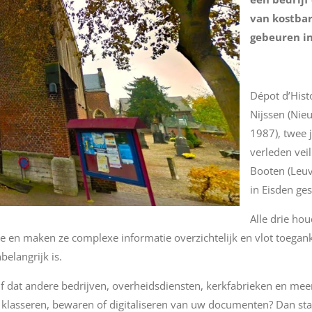
van kostbar
gebeuren in
Dépot d’Hist
Nijssen (Nie
1987), twee 
verleden vei
Booten (Leuve
in Eisden ges
Alle drie ho
e en maken ze complexe informatie overzichtelijk en vlot toeganke
elangrijk is.
ijf dat andere bedrijven, overheidsdiensten, kerkfabrieken en mee
et klasseren, bewaren of digitaliseren van uw documenten? Dan sta