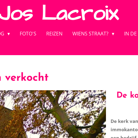
Jos
Lacroix
OG
FOTO'S
REIZEN
WIENS STRAAT?
IN DE
 verkocht
De ko
De kerk van
immokantoo
een bedrijf