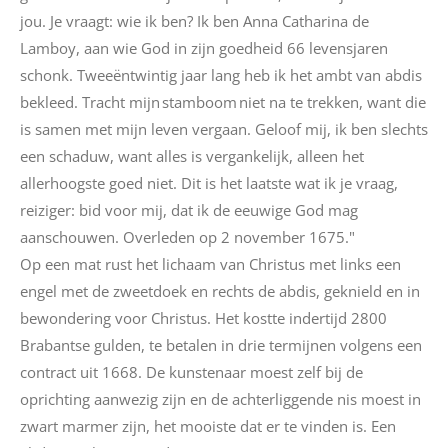
jou. Je vraagt: wie ik ben? Ik ben Anna Catharina de
Lamboy
, aan wie God in zijn goedheid 66 levensjaren
schonk. Tweeëntwintig jaar lang heb ik het ambt van abdis
bekleed. Tracht mijn
stamboom
niet na te trekken, want die
is samen met mijn leven vergaan. Geloof mij, ik ben slechts
een schaduw, want alles is vergankelijk, alleen het
allerhoogste goed niet. Dit is het laatste wat ik je vraag,
reiziger: bid voor mij, dat ik de eeuwige God mag
aanschouwen. Overleden op 2 november 1675."
Op een mat rust het lichaam van Christus met links een
engel met de zweetdoek en rechts de abdis, geknield en in
bewondering voor Christus. Het kostte indertijd 2800
Brabantse gulden, te betalen in drie termijnen volgens een
contract uit 1668. De kunstenaar moest zelf bij de
oprichting aanwezig zijn en de achterliggende nis moest in
zwart marmer zijn, het mooiste dat er te vinden is. Een