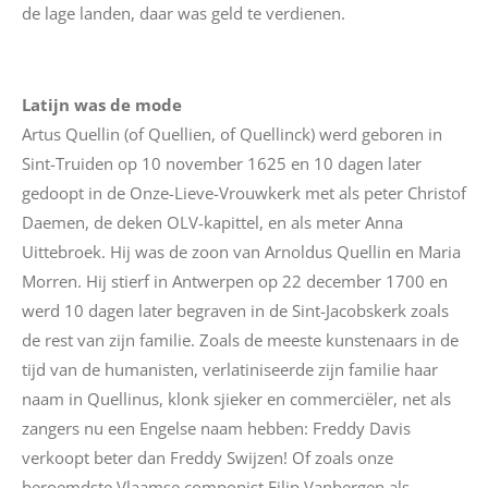
de lage landen, daar was geld te verdienen.
Latijn was de mode
Artus
Quellin
(of
Quellien
, of
Quellinck
) werd geboren in
Sint-Truiden op 10 november 1625 en 10 dagen later
gedoopt in de Onze-Lieve-Vrouwkerk met als peter
Christof
Daemen
, de deken OLV-kapittel, en als meter Anna
Uittebroek
. Hij was de zoon van Arnoldus Quellin en Maria
Morren. Hij stierf in Antwerpen op 22 december 1700 en
werd 10 dagen later begraven in de Sint-Jacobskerk zoals
de rest van zijn familie. Zoals de meeste kunstenaars in de
tijd van de humanisten,
verlatiniseerde
zijn familie haar
naam in Quellinus, klonk sjieker en commerciëler, net als
zangers nu een Engelse naam hebben: Freddy Davis
verkoopt beter dan Freddy
Swijzen
!
Of zoals onze
beroemdste Vlaamse componist Filip Vanbergen als