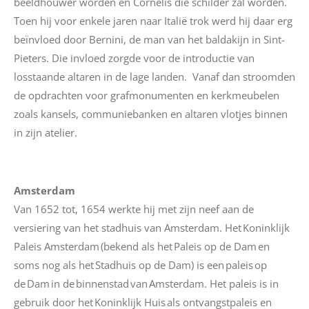
beeldhouwer worden en Cornelis die schilder zal worden.
Toen hij voor enkele jaren naar Italië trok werd hij daar erg
beïnvloed door Bernini, de man van het baldakijn in Sint-
Pieters. Die invloed zorgde voor de introductie van
losstaande altaren in de lage landen. Vanaf dan stroomden
de opdrachten voor grafmonumenten en kerkmeubelen
zoals kansels, communiebanken en altaren vlotjes binnen
in zijn atelier.
Amsterdam
Van 1652 tot, 1654 werkte hij met zijn neef aan de
versiering van het stadhuis van Amsterdam.
Het Koninklijk
Paleis Amsterdam (bekend als het Paleis op de Dam en
soms nog als het Stadhuis op de Dam) is een paleis op
de Dam in de binnenstad van Amsterdam. Het paleis is in
gebruik door het Koninklijk Huis als ontvangstpaleis en