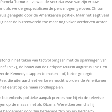
 Pamela Turnure – zij was de secretaresse van zijn vrouw
tarr, als we de gespecialiseerde pers mogen geloven. Clinton
kruis genageld door de Amerikaanse politiek. Maar het zegt veel
eilig naar de buitenwereld toe maar nog vaker verdorven achter
y stond in het teken van tactvol omgaan met de spanningen van
naf 1957), de bouw van de
Berlijnse Muur
in augustus 1961 en
eerde Kennedy stappen te maken – of, beter gezegd:
Unie
, die uiteraard niet verloren mocht worden: de Amerikanen
het eerst op de maan rondhuppelen..
n buitenlands-politieke aanpak precies hoe hij via de televisie
gen op de massa, net als Obama. Wereldberoemd is hij
g beroemder door zijn befaamde “Ich bin ein Berliner”-