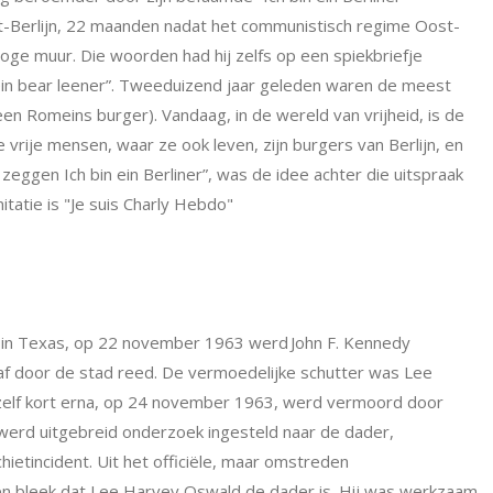
t-Berlijn, 22 maanden nadat het communistisch regime Oost-
ge muur. Die woorden had hij zelfs op een spiekbriefje
ein bear leener”.
Tweeduizend jaar geleden waren de meest
 een Romeins burger
). Vandaag, in de wereld van vrijheid, is de
lle vrije mensen, waar ze ook leven, zijn burgers van Berlijn, en
n zeggen Ich bin ein Berliner”, was de idee achter die uitspraak
atie is "Je suis Charly Hebdo"
s, in Texas, op 22 november 1963 werd
John F. Kennedy
taf door de stad reed. De vermoedelijke schutter was Lee
zelf kort erna, op 24 november 1963, werd vermoord door
werd uitgebreid onderzoek ingesteld naar de dader,
hietincident. Uit het officiële, maar omstreden
 bleek dat Lee Harvey Oswald de dader is. Hij was werkzaam