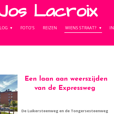
Jos
Lacroix
LOG
FOTO'S
REIZEN
WIENS STRAAT?
IN
Een laan aan weerszijden
van de Expressweg
De Luikersteenweg en de Tongersesteenweg