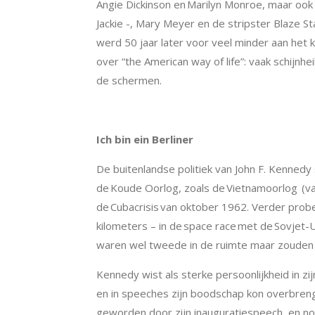
Angie Dickinson en
Marilyn Monroe
, maar ook
Jackie -, Mary Meyer en de stripster Blaze S
werd 50 jaar later voor veel minder aan het 
over “the American way of life”: vaak schijnh
de schermen.
Ich bin ein Berliner
De buitenlandse politiek van John F. Kenned
de
Koude Oorlog
, zoals de
Vietnamoorlog
(va
de
Cubacrisis
van oktober 1962. Verder prob
kilometers – in de
space race
met de
Sovjet-
waren wel tweede in de ruimte maar zouden 
Kennedy wist als sterke persoonlijkheid in zij
en in speeches zijn boodschap kon overbren
geworden door zijn inauguratiespeech, en no