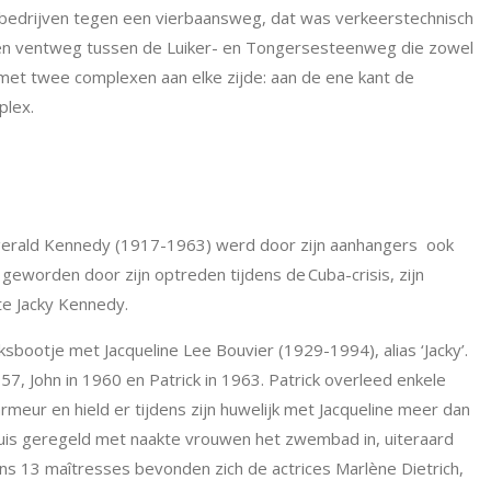
e bedrijven tegen een vierbaansweg, dat was verkeerstechnisch
een ventweg tussen de Luiker- en Tongersesteenweg die zowel
 met twee complexen aan elke zijde: aan de ene kant de
plex.
gerald Kennedy (1917-1963) werd d
oor zijn aanhangers ook
 geworden door zijn optreden tijdens de
Cuba
-crisis, zijn
te Jacky Kennedy.
ksbootje met Jacqueline Lee Bouvier (1929-1994), alias ‘Jacky’.
57, John in 1960 en Patrick in 1963. Patrick overleed enkele
eur en hield er tijdens zijn huwelijk met Jacqueline meer dan
 Huis geregeld met naakte vrouwen het zwembad in, uiteraard
ens 13 maîtresses bevonden zich de actrices Marlène Dietrich,