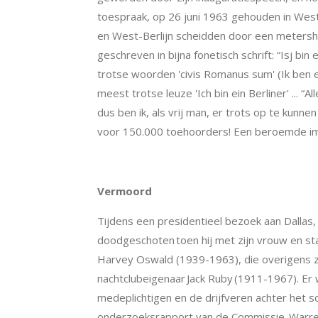
toespraak, op 26 juni 1963 gehouden in Wes
en West-Berlijn scheidden door een metersho
geschreven in bijna fonetisch schrift: “Isj bin 
trotse woorden '
civis Romanus sum
' (
Ik ben
meest trotse leuze 'Ich bin ein Berliner' ... “A
dus ben ik, als vrij man, er trots op te kunne
voor 150.000 toehoorders!
Een beroemde imit
Vermoord
Tijdens een presidentieel bezoek aan Dalla
doodgeschoten
toen hij met zijn vrouw en s
Harvey Oswald (1939-1963), die overigens 
nachtclubeigenaar
Jack Ruby
(1911-1967).
Er 
medeplichtigen en de drijfveren achter het sc
onderzoeksrapport van de Commissie-Warren