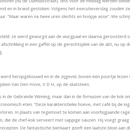
rshoven (nu de Duifhuisstraat). Iets voor de middag werden beid
nd en in brand gestoken. Volgens het executieverslag zouden z
vuur. “Maar waren na twee uren slechts en hoopje asse”. We schri
steld: ze werd gewurgd aan de wurgpaal en daarna geroosterd 
s afschrikking in een gaffel op de gerechtsplek van de abt, nu op d
g.
e werd heropgebouwd en in de zijgevel, boven een poortje lezen
Nijsken Van Den Hove, V D H, op de sluitsteen.
 in de Gebrande Winning, maar dan in de fornuizen van de kok o
ronomisch eten. “
Deze karakteristieke hoeve, met café bij de in
 verloren. In plaats van tegemoet te komen aan voorbijgaande rag
en, die de chef-kok serveert met sappige sauzen. Hij voegt graag
cepten. De fantastische bierkaart geeft een laatste bloei aan di