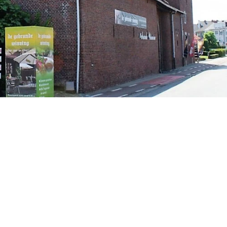
inning” zonder de
tgesproken als DE POEP) en het Voorvelleke worden in de
Robin Hoods van de 18de eeuw die het geld van de rijken pikt
sd, die het gestolen goed voor zichzelf en voor hun bazen