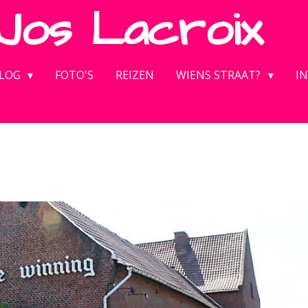
Jos
Lacroix
LOG
FOTO'S
REIZEN
WIENS STRAAT?
IN