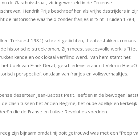
 nu de Gasthuisstraat, zit ingeworteld in de Truiense
hreven. Hendrik Prijs beschreef hen als vrijheidsstrijders in zij
ht de historische waarheid zonder franjes in “Sint-Truiden 1784,
 Alken Terkoest 1984) schreef gedichten, theaterstukken, romans
n de historische streekroman, Zijn meest succesvolle werk is “
Het
rdrukken kende en ook lokaal verfilmd werd. Van hem stamt het
 het boek van Frank Decat, geschiedenisleraar uit Velm in HaspO
orisch perspectief, ontdaan van franjes en volksverhaaltjes.
oense deserteur Jean-Baptist Petit, leefden in de bewogen laats
e clash tussen het Ancien Régime, het oude adellijk en kerkelijk
deeën die de Franse en Luikse Revoluties voedden.
kreeg zijn bijnaam omdat hij ooit getrouwd was met een “Poep v