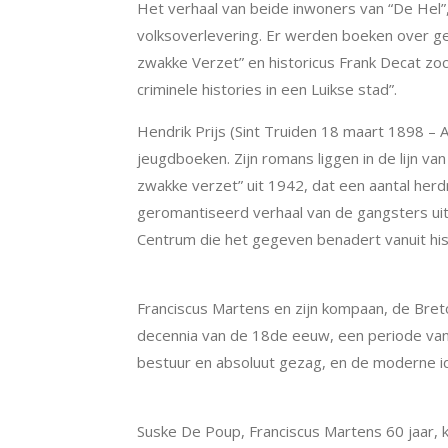
Het verhaal van beide inwoners van “De Hel”,
volksoverlevering. Er werden boeken over gesc
zwakke Verzet” en historicus Frank Decat zoc
criminele histories in een Luikse stad”.
Hendrik Prijs (Sint Truiden 18 maart 1898 –
jeugdboeken. Zijn romans liggen in de lijn va
zwakke verzet
” uit 1942, dat een aantal he
geromantiseerd verhaal van de gangsters uit
Centrum die het gegeven benadert vanuit hist
Politiek scharnierpunt
Franciscus Martens en zijn kompaan, de Bret
decennia van de 18
de
eeuw, een periode van d
bestuur en absoluut gezag, en de moderne i
De hoofdrolspelers
Suske De Poup, Franciscus Martens 60 jaar, 