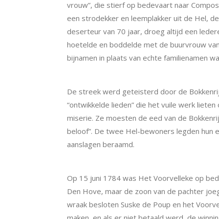
vrouw”, die stierf op bedevaart naar Compost
een strodekker en leemplakker uit de Hel, de 
deserteur van 70 jaar, droeg altijd een lede
hoetelde en boddelde met de buurvrouw van
bijnamen in plaats van echte familienamen was
Bokkenrijders
De streek werd geteisterd door de Bokkenrij
“ontwikkelde lieden” die het vuile werk lie
miserie. Ze moesten de eed van de Bokkenrijd
beloof”. De twee Hel-bewoners legden hun e
aanslagen beraamd.
Brandstichting
Op 15 juni 1784 was Het Voorvelleke op bede
Den Hove, maar de zoon van de pachter joeg
wraak besloten Suske de Poup en het Voorvell
maken, en als er niet betaald werd, de winni