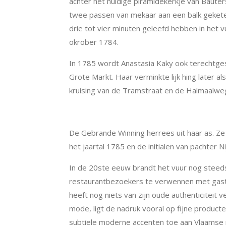
achter het huidige piramidekerkje van Baute
twee passen van mekaar aan een balk gekete
drie tot vier minuten geleefd hebben in het 
okrober 1784.
In 1785 wordt Anastasia Kaky ook terechtge
Grote Markt. Haar verminkte lijk hing later al
kruising van de Tramstraat en de Halmaalwe
Gebrande Winning herrezen.
De Gebrande Winning herrees uit haar as. Z
het jaartal 1785 en de initialen van pachter 
In de 20
ste
eeuw brandt het vuur nog steeds
restaurantbezoekers te verwennen met gast
heeft nog niets van zijn oude authenticiteit
mode, ligt de nadruk vooral op fijne product
subtiele moderne accenten toe aan Vlaamse re