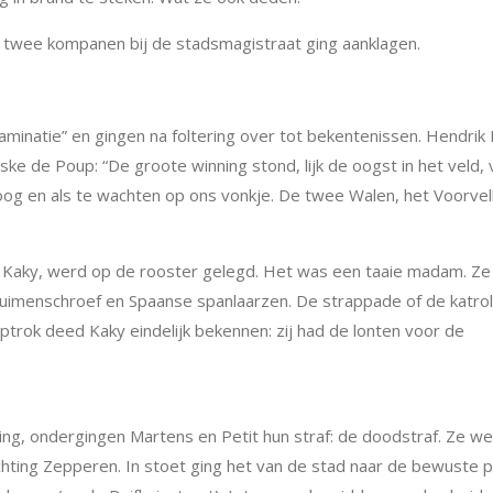
 twee kompanen bij de stadsmagistraat ging aanklagen.
natie” en gingen na foltering over tot bekentenissen. Hendrik P
e de Poup: “De groote winning stond, lijk de oogst in het veld, 
og en als te wachten op ons vonkje. De twee Walen, het Voorvel
 Kaky, werd op de rooster gelegd. Het was een taaie madam. Ze
uimenschroef en Spaanse spanlaarzen. De strappade of de katrol
rok deed Kaky eindelijk bekennen: zij had de lonten voor de
ng, ondergingen Martens en Petit hun straf: de doodstraf. Ze w
chting Zepperen. In stoet ging het van de stad naar de bewuste p