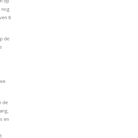
en op
e nog
jven 8
op de
e
 we
m de
gang,
es en
t