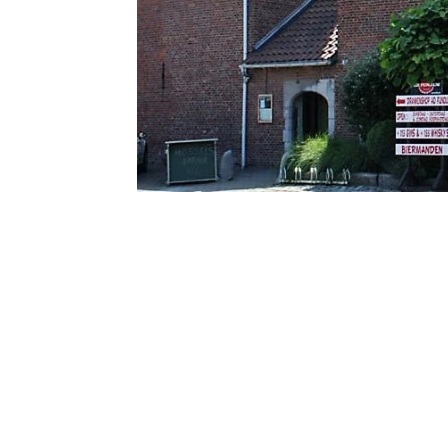
Geen “Gebrande W
Bokkenrijders
De Truiense bandieten Suske de Poup (ui
literatuur afgeschilderd als helden, als 
ofwel als doorwinterde criminelen vergui
bewaarden.