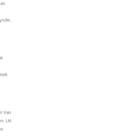
was
uysde,
ak
ziek
en Van
n. Uit
te