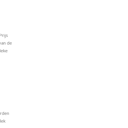
rijs
van de
leke
erden
lek