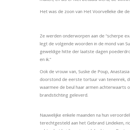
Het was de zoon van Het Voorvelleke die de
De zware tortuur
Ze werden onderworpen aan de “scherpe exami
legt de volgende woorden in de mond van Susk
geweldige hitte der laatste dagen poederdro
en ik.”
Ook de vrouw van, Suske de Poup, Anastasia
doorstond de eerste tortuur van tenenrek, d
waarmee de beul haar armen achterwaarts opt
brandstichting geleverd.
Hun einde
Nauwelijke enkele maanden na hun veroordeli
terechtgesteld aan het Gebrand Lindeken, ri