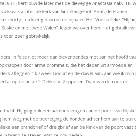
ella. Hij hertrouwde later met de dievegge Anastasia Kaky. Hij 
volkswijk achter de kerk van Sint-Gangelhof. Petit, de Franse
ren schortje, en kreeg daarom de bijnaam Het Voorvelleke. “Hij h
 Suske en met twee Walen”, lezen we over hem. Het gebruik van
 toen zeer gebruikelijk.
ders, in feite niet meer dan dievenbendes met aan het hoofd va
ten opknappen door arme drommels, die het deden uit armoede en
ers afleggen: “Ik zweer God af en de duivel aan, aan wie ik mijn 
ed af op de heide ’t Dekket in Zepperen. Daar werden ook de
ltocht. Hij ging ook een aalmoes vragen aan de poort van Nijsk
 hem weg met de bedreiging de honden achter hem aan te sture
eke een brandbrief of dreigbrief aan de klink van de poort vast 
ng in brand te steken. Wat ze ook deden.