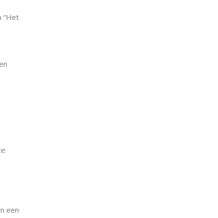
n “Het
 en
te
an een