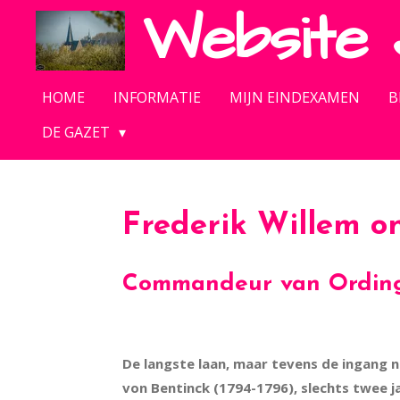
Website
Ga
direct
naar
de
HOME
INFORMATIE
MIJN EINDEXAMEN
B
hoofdinhoud
DE GAZET
Frederik Willem o
Commandeur van Ordingen
De langste laan, maar tevens de ingang 
von Bentinck (1794-1796), slechts twee 