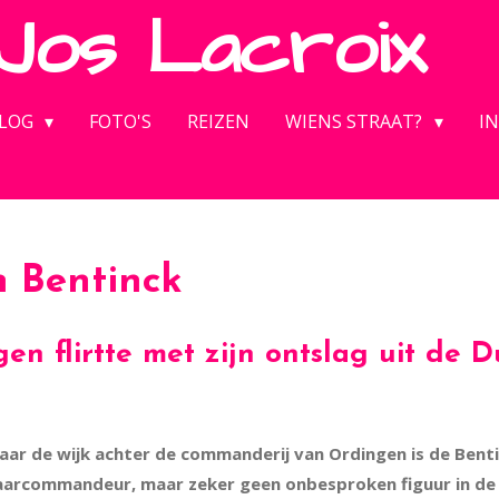
Jos
Lacroix
LOG
FOTO'S
REIZEN
WIENS STRAAT?
IN
n Bentinck
 flirtte met zijn ontslag uit de D
naar de wijk achter de commanderij van Ordingen is de Bent
jaarcommandeur, maar zeker geen onbesproken figuur in de 