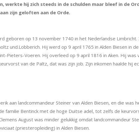
werkte hij zich steeds in de schulden maar bleef in de Ord
an zijn geloften aan de Orde.
werd geboren op 13 november 1740 in het Nederlandse Limbricht. 
oltz und.Lobberich. Hij werd op 9 april 1765 in Alden Biesen i
-Pieters-Voeren. Hij overleed op 9 april 1816 in Aken. Hij was 
keurvorst van de Paltz, dat was zijn job. Zijn inkomen haalde hij e
erik aan landcommandeur Steiner van Alden Biesen, en die was h
n de familie Bentinck met de hoge Duitse adel, tot zelfs de keurv
Clemens August was minder gelukkig omdat landcommandeur Stein
ciaat (priesteropleiding) in Alden Biesen.