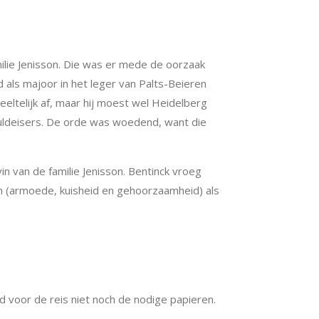
milie Jenisson. Die was er mede de oorzaak
d als majoor in het leger van Palts-Beieren
eltelijk af, maar hij moest wel Heidelberg
schuldeisers. De orde was woedend, want die
in van de familie Jenisson. Bentinck vroeg
en (armoede, kuisheid en gehoorzaamheid) als
.
ld voor de reis niet noch de nodige papieren.