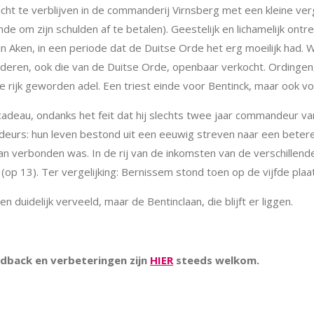
cht te verblijven in de commanderij Virnsberg met een kleine ver
ende om zijn schulden af te betalen). Geestelijk en lichamelijk o
 in Aken, in een periode dat de Duitse Orde het erg moeilijk ha
ederen, ook die van de Duitse Orde, openbaar verkocht. Ordingen
e rijk geworden adel. Een triest einde voor Bentinck, maar ook v
 cadeau, ondanks het feit dat hij slechts twee jaar commandeur v
deurs: hun leven bestond uit een eeuwig streven naar een bete
verbonden was. In de rij van de inkomsten van de verschillen
op 13). Ter vergelijking: Bernissem stond toen op de vijfde plaa
n duidelijk verveeld, maar de Bentinclaan, die blijft er liggen.
edback en verbeteringen zijn
HIER
steeds welkom.