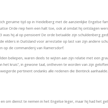
zich geruime tijd op in Heidelberg met de aanzienlijke Engelse fa
 Duitse Orde riep hem een halt toe, ook al omdat hij ontslagen wer
was hij al op pensioen! De orde betaalde zijn schuldenberg gede
sde elders in Duitsland voor arrestatie op last van zijn andere 
en op de commanderij van Ramersdorf.
lden beliepen, waren deels te wijten aan zijn relatie met een grav
 het kruis”, in gewone taal, ontheven te worden van zijn geloft
e weigerde pertinent ondanks alle redenen die Bentinck aanhaalde
s en om dienst te nemen in het Engelse leger, maar hij had het ge