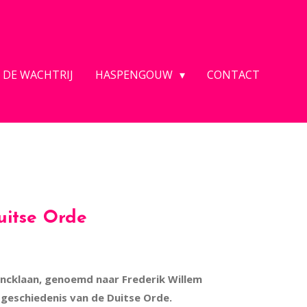
 DE WACHTRIJ
HASPENGOUW
CONTACT
uitse Orde
incklaan, genoemd naar Frederik Willem
geschiedenis van de Duitse Orde.