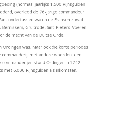
goeding (normaal jaarlijks 1.500 Rijnsgulden
ntredderd, overleed de 76-jarige commandeur
d. Want ondertussen waren de Fransen zowat
, Bernissem, Gruitrode, Sint-Pieters-Voeren
oor de macht van de Duitse Orde.
an Ordingen was. Maar ook die korte periodes
re commanderij, met andere woorden, een
de commanderijen stond Ordingen in 1742
ts met 6.000 Rijnsgulden als inkomsten.